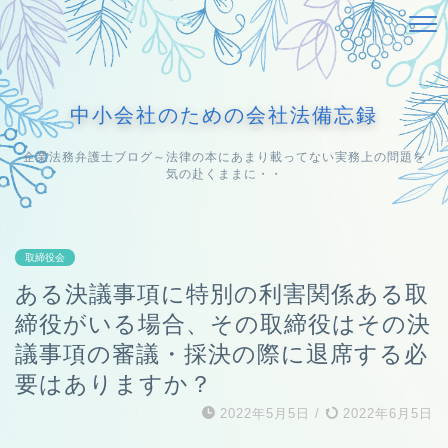
中小会社のための会社法備忘録
企業法務弁護士ブログ～法律の本にあまり載ってない実務上の問題を
気の赴くままに・・
取締役会
ある決議事項に特別の利害関係ある取
締役がいる場合、その取締役はその決
議事項の審議・採決の際に退席する必
要はありますか？
2022年5月5日
/
2022年6月5日